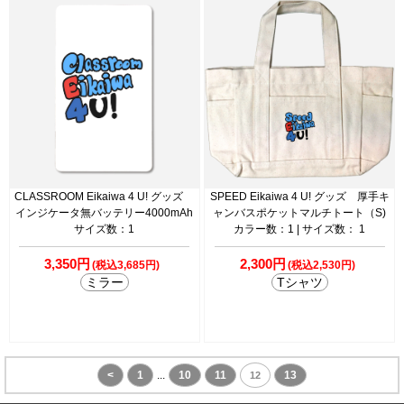
CLASSROOM Eikaiwa 4 U! グッズ
SPEED Eikaiwa 4 U! グッズ 厚手キ
インジケータ無バッテリー4000mAh
ャンバスポケットマルチトート（S)
サイズ数：1
カラー数：1 | サイズ数： 1
3,350円
2,300円
(税込3,685円)
(税込2,530円)
ミラー
Tシャツ
<
1
...
10
11
13
12