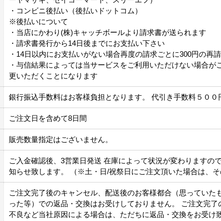
・コンビニ後払い（後払いドットコム）
※後払いについて
・当店にかわり(株)キャッチボールより請求書が送られます
・請求書発行から14日後までにお支払い下さい
・14日以内にお支払いがない場合再度の請求ごとに300円の再
・与信結果によっては当サービスをご利用いただけない場合が
更いただくことになります
銀行振込手数料はお客様負担となります。 代引き手数料５００
ご注文日を含めて8日間
販売数量指定はございません。
ご入金確認後、3営業日発送 在庫によって状況が変わりますの
知らせ致します。 （※土・日/祝祭日にご注文頂いた場合は、
ご注文完了後のキャンセル、配送後のお客様都合（思っていた
った等）での返品・交換はお受けしておりません。 ご注文完了
不良など当社原因による場合は、ただちに返品・交換をお受け致