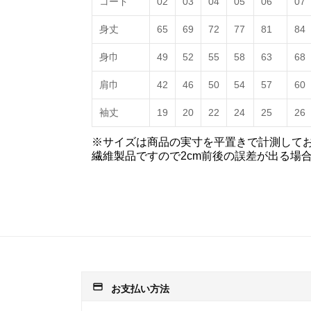
コード
02
03
04
05
06
07
身丈
65
69
72
77
81
84
身巾
49
52
55
58
63
68
肩巾
42
46
50
54
57
60
袖丈
19
20
22
24
25
26
※サイズは商品の実寸を平置きで計測して
繊維製品ですので2cm前後の誤差が出る場
payment
お支払い方法