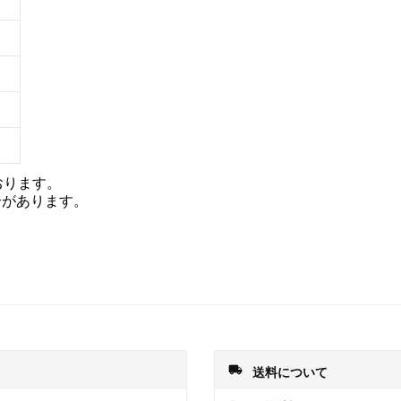
おります。
合があります。
local_shipping
送料について