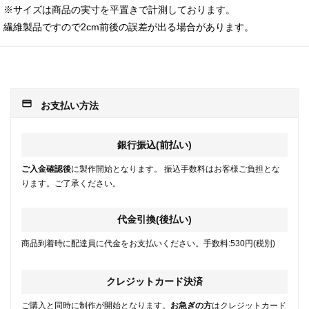
※サイズは商品の実寸を平置きで計測しております。
繊維製品ですので2cm前後の誤差が出る場合があります。
payment
お支払い方法
銀行振込(前払い)
ご入金確認後
に製作開始となります。 振込手数料はお客様ご負担とな
ります。ご了承ください。
代金引換(後払い)
商品到着時に配達員に代金をお支払いください。手数料:530円(税別)
クレジットカード決済
ご購入と同時に制作が開始となります。
お急ぎの方
はクレジットカード