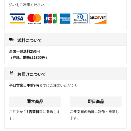
払いをご利用ください。
local_shipping
送料について
全国一律送料250円
（沖縄、離島は1800円）
today
お届けについて
平日営業日午前9時
までにご注文いただくと
通常商品
即日商品
ご注文から
3営業日目
に発送しま
ご注文日の当日
に制作・発送し
す。
ます。