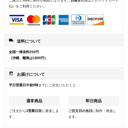
ご購入と同時に制作が開始となります。
お急ぎの方
はクレジットカード
払いをご利用ください。
local_shipping
送料について
全国一律送料250円
（沖縄、離島は1800円）
today
お届けについて
平日営業日午前9時
までにご注文いただくと
通常商品
即日商品
ご注文から
3営業日目
に発送しま
ご注文日の当日
に制作・発送し
す。
ます。