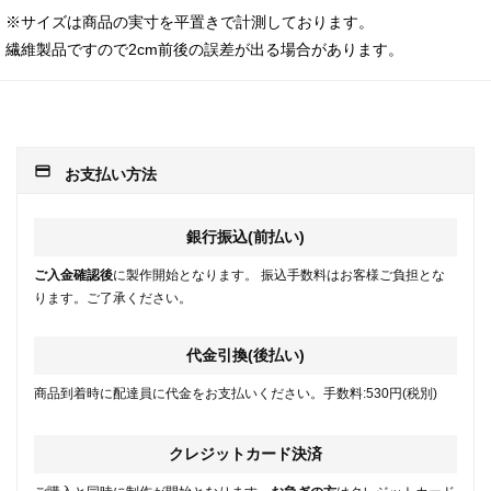
※サイズは商品の実寸を平置きで計測しております。
繊維製品ですので2cm前後の誤差が出る場合があります。
payment
お支払い方法
銀行振込(前払い)
ご入金確認後
に製作開始となります。 振込手数料はお客様ご負担とな
ります。ご了承ください。
代金引換(後払い)
商品到着時に配達員に代金をお支払いください。手数料:530円(税別)
クレジットカード決済