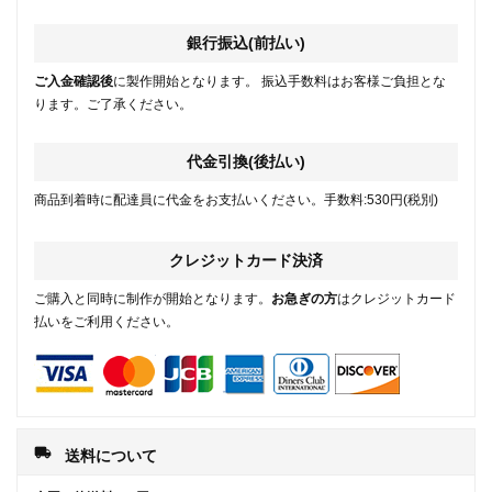
銀行振込(前払い)
ご入金確認後
に製作開始となります。 振込手数料はお客様ご負担とな
ります。ご了承ください。
代金引換(後払い)
商品到着時に配達員に代金をお支払いください。手数料:530円(税別)
クレジットカード決済
ご購入と同時に制作が開始となります。
お急ぎの方
はクレジットカード
払いをご利用ください。
local_shipping
送料について