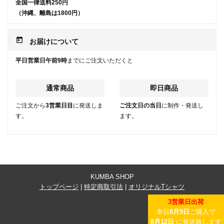
全国一律送料250円
（沖縄、離島は1800円）
today
お届けについて
平日営業日午前9時
までにご注文いただくと
通常商品
即日商品
ご注文から
3営業日目
に発送しま
ご注文日の当日
に制作・発送し
す。
ます。
KUMBA SHOP
トップページ
|
特定商取引法
|
オリジナルTシャツ
3営業日出荷
本日
8月9日
ご購入で
8月12日
に発送致します