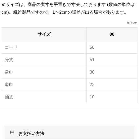
※サイズは、商品の実寸を平置きで寸法しております (数値の単位は
cm)。繊維製品ですので、1〜2cmの誤差が出る場合があります。
単位:cm
サイズ
80
コード
58
身丈
51
身巾
30
肩巾
23
袖丈
10
payment
お支払い方法