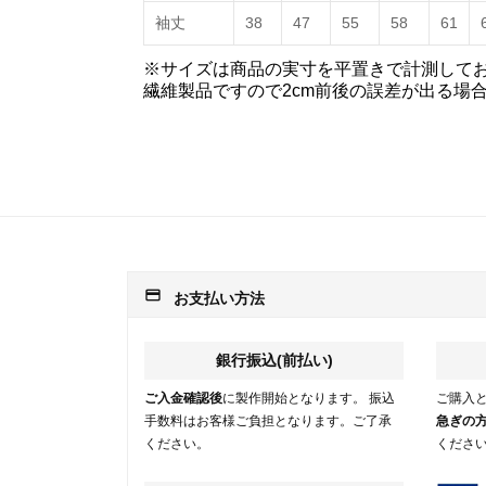
袖丈
38
47
55
58
61
※サイズは商品の実寸を平置きで計測して
繊維製品ですので2cm前後の誤差が出る場
payment
お支払い方法
銀行振込(前払い)
ご入金確認後
に製作開始となります。 振込
ご購入
手数料はお客様ご負担となります。ご了承
急ぎの
ください。
くださ