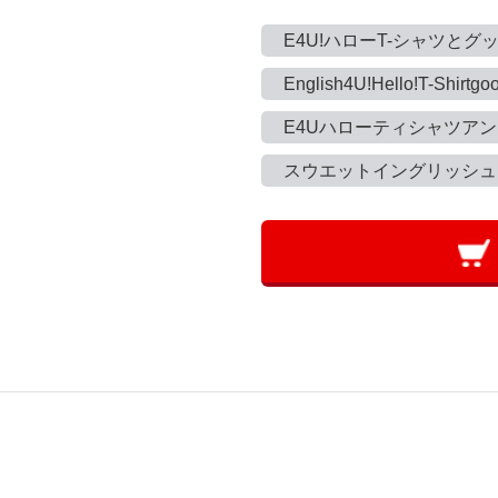
E4U!ハローT-シャツとグ
English4U!Hello!T-Shirtgo
E4Uハローティシャツア
スウエットイングリッシュ