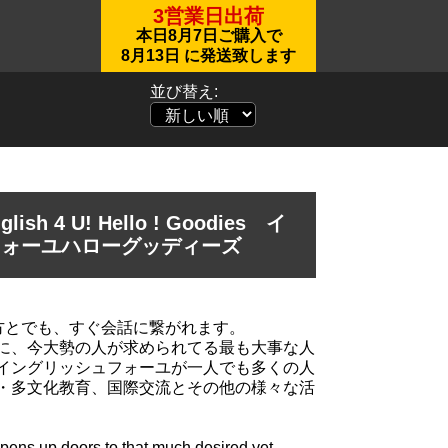
3営業日出荷
本日
8月7日
ご購入で
8月13日
に発送致します
並び替え:
h 4 U! Hello ! Goodies イ
フォーユハローグッディーズ
対面の方とでも、すぐ会話に繋がれます。
に、今大勢の人が求められてる最も大事な人
イングリッシュフォーユが一人でも多くの人
・多文化教育、国際交流とその他の様々な活
opens up doors to that much desired yet