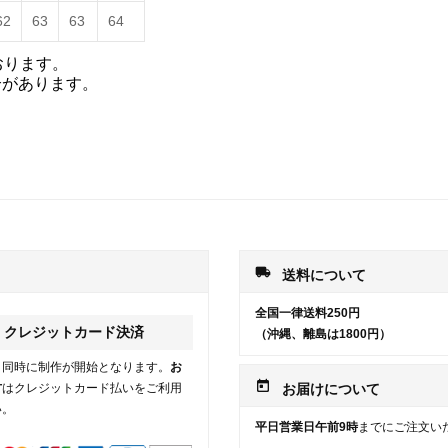
62
63
63
64
おります。
合があります。
local_shipping
送料について
全国一律送料250円
クレジットカード決済
（沖縄、離島は1800円）
と同時に制作が開始となります。
お
today
方
はクレジットカード払いをご利用
お届けについて
い。
平日営業日午前9時
までにご注文い