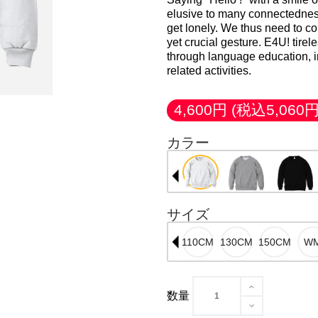
elusive to many connectednes
get lonely. We thus need to co
yet crucial gesture. E4U! tire
through language education, 
related activities.
4,600円
(税込5,060円
カラー
サイズ
数量