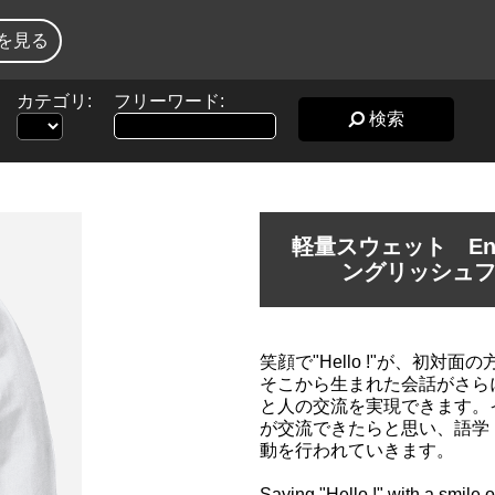
を見る
カテゴリ:
フリーワード:
検索
軽量スウェット Englis
ングリッシュ
笑顔で"Hello !"が、初
そこから生まれた会話がさら
と人の交流を実現できます。
が交流できたらと思い、語学
動を行われていきます。
Saying "Hello !" with a smile 